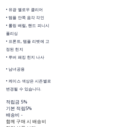
• 유광 옐로우 클리어
• 템플 안쪽 음각 각인
• 롤링 배럴, 핸드 피니시
폴리싱
• 프론트, 템플 리벳에 고
정된 힌지
• 루버 패킹 힌지 나사
• 남녀공용
• 케이스 색상은 시즌별로
변경될 수 있습니다.
적립금
5%
기본 적립
5%
배송비
-
함께 구매 시 배송비