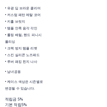
• 유광 딥 브라운 클리어
• 커스텀 패턴 메탈 코어
• 키홀 브릿지
• 템플 안쪽 음각 각인
• 롤링 배럴, 핸드 피니시
폴리싱
• 크랙 방지 템플 리벳
• 스킨 실리콘 노즈패드
• 루버 패킹 힌지 나사
• 남녀공용
• 케이스 색상은 시즌별로
변경될 수 있습니다.
적립금
5%
기본 적립
5%