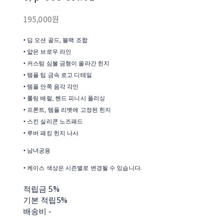
195,000원
• 딥 오션 골드, 블랙 조합
• 얇은 브로우 라인
• 커스텀 심볼 금형이 올라간 힌지
• 템플 팁 금속 로고 디테일
• 템플 안쪽 음각 각인
• 롤링 배럴, 핸드 피니시 폴리싱
• 프론트, 템플 리벳에 고정된 힌지
• 스킨 실리콘 노즈패드
• 루버 패킹 힌지 나사
• 남녀공용
• 케이스 색상은 시즌별로 변경될 수 있습니다.
적립금
5%
기본 적립
5%
배송비
-