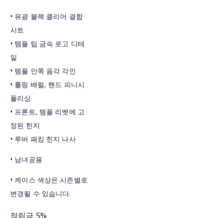
• 유광 블랙 클리어 결합
시트
• 템플 팁 금속 로고 디테
일
• 템플 안쪽 음각 각인
• 롤링 배럴, 핸드 피니시
폴리싱
• 프론트, 템플 리벳에 고
정된 힌지
• 루버 패킹 힌지 나사
• 남녀공용
• 케이스 색상은 시즌별로
변경될 수 있습니다.
적립금
5%