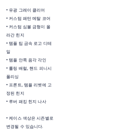
• 유광 그레이 클리어
• 커스텀 패턴 메탈 코어
• 커스텀 심볼 금형이 올
라간 힌지
• 템플 팁 금속 로고 디테
일
• 템플 안쪽 음각 각인
• 롤링 배럴, 핸드 피니시
폴리싱
• 프론트, 템플 리벳에 고
정된 힌지
• 루버 패킹 힌지 나사
• 케이스 색상은 시즌별로
변경될 수 있습니다.