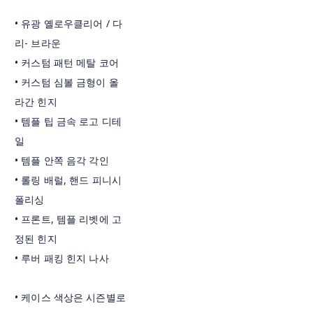
• 유광 옐로우클리어 / 다
리- 브라운
• 커스텀 패턴 메탈 코어
• 커스텀 심볼 금형이 올
라간 힌지
• 템플 팁 금속 로고 디테
일
• 템플 안쪽 음각 각인
• 롤링 배럴, 핸드 피니시
폴리싱
• 프론트, 템플 리벳에 고
정된 힌지
• 루버 패킹 힌지 나사
• 케이스 색상은 시즌별로