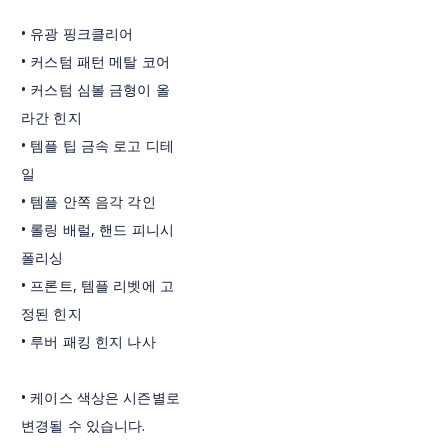
• 유광 핑크클리어
• 커스텀 패턴 메탈 코어
• 커스텀 심볼 금형이 올
라간 힌지
• 템플 팁 금속 로고 디테
일
• 템플 안쪽 음각 각인
• 롤링 배럴, 핸드 피니시
폴리싱
• 프론트, 템플 리벳에 고
정된 힌지
• 루버 패킹 힌지 나사
• 케이스 색상은 시즌별로
변경될 수 있습니다.