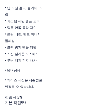
• 딥 오션 골드, 클리어 조
합
• 커스텀 패턴 템플 코어
• 템플 안쪽 음각 각인
• 롤링 배럴, 핸드 피니시
폴리싱
• 크랙 방지 템플 리벳
• 스킨 실리콘 노즈패드
• 루버 패킹 힌지 나사
• 남녀공용
• 케이스 색상은 시즌별로
변경될 수 있습니다.
적립금
5%
기본 적립
5%