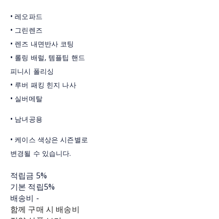
• 레오파드
• 그린렌즈
• 렌즈 내면반사 코팅
• 롤링 배럴, 템플팁 핸드
피니시 폴리싱
• 루버 패킹 힌지 나사
• 실버메탈
• 남녀공용
• 케이스 색상은 시즌별로
변경될 수 있습니다.
적립금
5%
기본 적립
5%
배송비
-
함께 구매 시 배송비