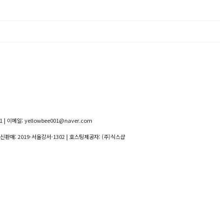
 | 이메일: yellowbee001@naver.com
통신판매:
2019-서울강서-1302
| 호스팅제공자: (주)식스샵