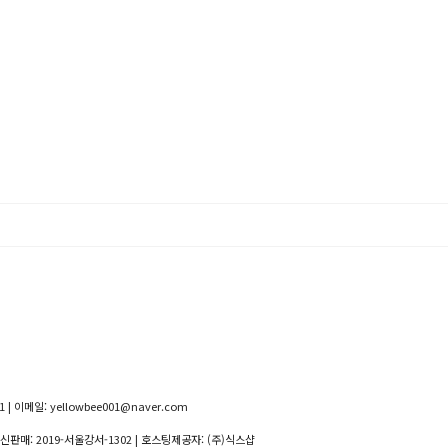
 | 이메일: yellowbee001@naver.com
통신판매:
2019-서울강서-1302
| 호스팅제공자: (주)식스샵