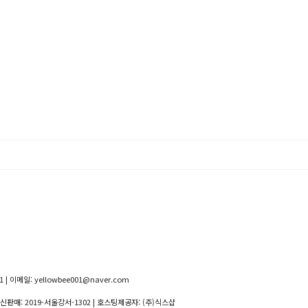
 | 이메일: yellowbee001@naver.com
통신판매:
2019-서울강서-1302
| 호스팅제공자: (주)식스샵