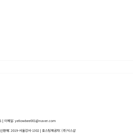
 | 이메일: yellowbee001@naver.com
통신판매:
2019-서울강서-1302
| 호스팅제공자: (주)식스샵