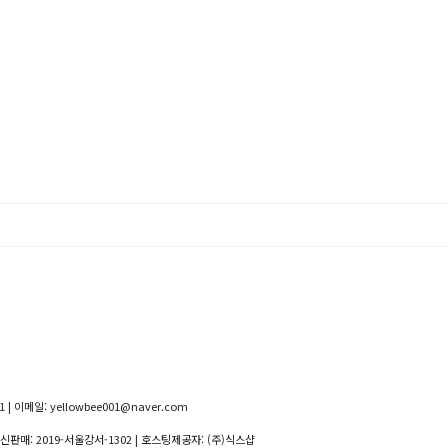
 | 이메일: yellowbee001@naver.com
통신판매:
2019-서울강서-1302
| 호스팅제공자: (주)식스샵