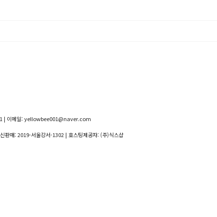
 | 이메일: yellowbee001@naver.com
통신판매:
2019-서울강서-1302
| 호스팅제공자: (주)식스샵