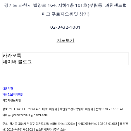
경기도 과천시 별양로 164, 지하1층 101호(부림동, 과천센트럴
파크 푸르지오써밋 상가)
02-3432-1001
지도보기
카카오톡
네이버 블로그
이용약관
개인정보처리방침
사업자정보확인
상호: YELLOWBEE EYEWEAR | 대표: 이정귀 | 개인정보관리책임자: 이정귀 | 전화: 070-7677-3141 |
이메일: yellowbee001@naver.com
주소: 경기도 고양시 덕양구 향동로128 스타비즈4st 1226호 | 사업자등록번호:
108-18-91663
| 통신판
매:
2019-서울강서-1302
| 호스팅제공자: (주)식스샵